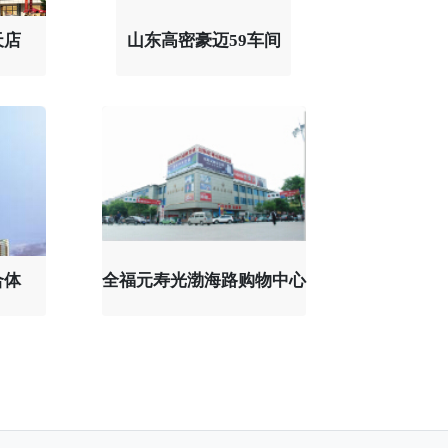
天店
山东高密豪迈59车间
合体
全福元寿光渤海路购物中心